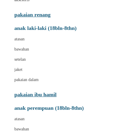
pakaian renang
anak laki-laki (18bln-8thn)
atasan
bawahan
setelan
jaket
pakaian dalam
pakaian ibu hamil
anak perempuan (18bln-8thn)
atasan
bawahan