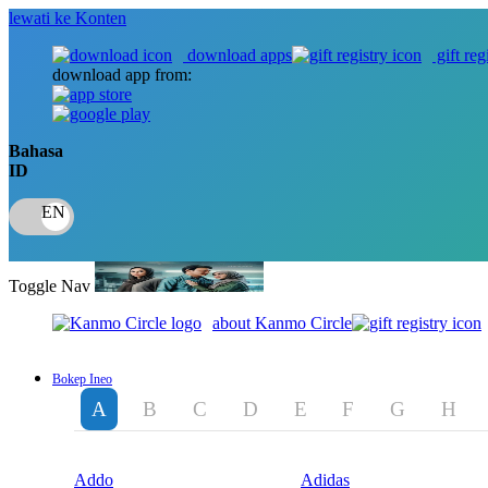
lewati ke Konten
download apps
gift reg
download app from:
Bahasa
ID
Toggle Nav
about Kanmo Circle
Bokep Ineo
A
B
C
D
E
F
G
H
Addo
Adidas