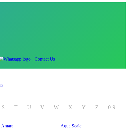
Contact Us
us
S
T
U
V
W
X
Y
Z
0-9
Amara
Aqua Scale