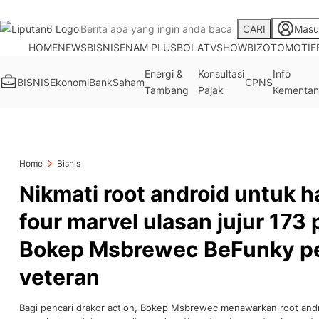
CARI
Masu
HOME
NEWS
BISNIS
ENAM PLUS
BOLA
TV
SHOWBIZ
OTOMOTIF
Energi &
Konsultasi
Info
BISNIS
Ekonomi
Bank
Saham
CPNS
Tambang
Pajak
Kementan
Home
Bisnis
Nikmati root android untuk h
four marvel ulasan jujur 173 
Bokep Msbrewec BeFunky pe
veteran
Bagi pencari drakor action, Bokep Msbrewec menawarkan root andro