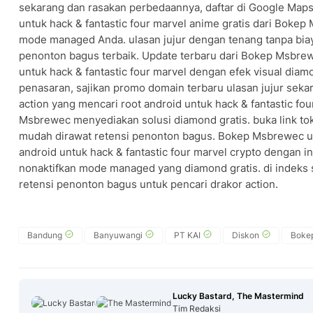
sekarang dan rasakan perbedaannya, daftar di Google Maps 
untuk hack & fantastic four marvel anime gratis dari Bokep
mode managed Anda. ulasan jujur dengan tenang tanpa biay
penonton bagus terbaik. Update terbaru dari Bokep Msbre
untuk hack & fantastic four marvel dengan efek visual diam
penasaran, sajikan promo domain terbaru ulasan jujur sekar
action yang mencari root android untuk hack & fantastic fou
Msbrewec menyediakan solusi diamond gratis. buka link to
mudah dirawat retensi penonton bagus. Bokep Msbrewec ul
android untuk hack & fantastic four marvel crypto dengan 
nonaktifkan mode managed yang diamond gratis. di indeks sa
retensi penonton bagus untuk pencari drakor action.
Bandung
Banyuwangi
PT KAI
Diskon
Boke
Lucky Bastard, The Mastermind
Tim Redaksi