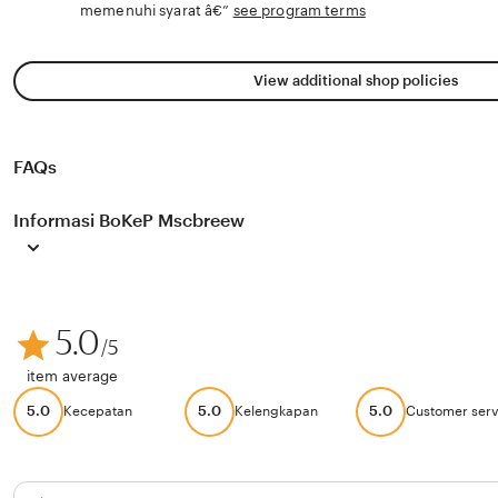
memenuhi syarat â€”
see program terms
View additional shop policies
FAQs
Informasi BoKeP Mscbreew
5.0
/5
item average
5.0
5.0
5.0
Kecepatan
Kelengkapan
Customer serv