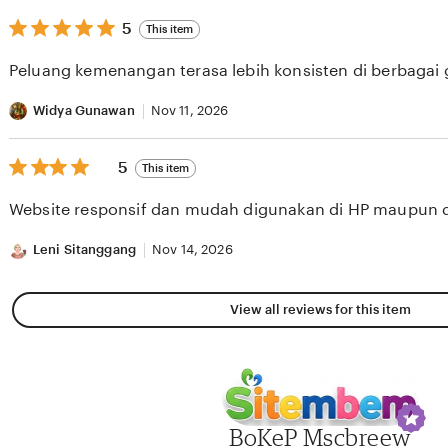
5
5
This item
out
of
Peluang kemenangan terasa lebih konsisten di berbagai
5
stars
Widya Gunawan
Nov 11, 2026
5
5
This item
out
of
Website responsif dan mudah digunakan di HP maupun 
5
stars
Leni Sitanggang
Nov 14, 2026
View all reviews for this item
BoKeP Mscbreew