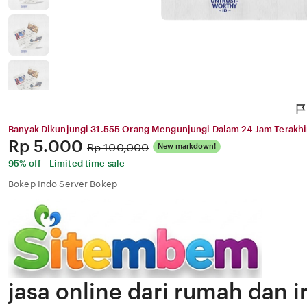
Banyak Dikunjungi 31.555 Orang Mengunjungi Dalam 24 Jam Terakhi
Price:
Rp 5.000
Original
Rp 100,000
New markdown!
Price:
95% off
Limited time sale
Bokep Indo Server Bokep
jasa online dari rumah dan 