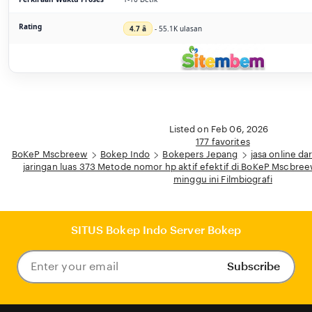
Rating
4.7 â­
- 55.1K ulasan
Listed on Feb 06, 2026
177 favorites
BoKeP Mscbreew
Bokep Indo
Bokepers Jepang
jasa online da
jaringan luas 373 Metode nomor hp aktif efektif di BoKeP Mscbree
minggu ini Filmbiografi
SITUS Bokep Indo Server Bokep
Subscribe
Enter
your
email