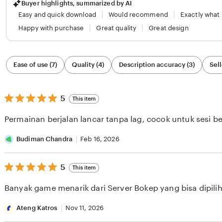
Buyer highlights, summarized by AI
Easy and quick download
Would recommend
Exactly what
Happy with purchase
Great quality
Great design
Filter
Ease of use (7)
Quality (4)
Description accuracy (3)
Sell
by
category
5
5
This item
out
of
Permainan berjalan lancar tanpa lag, cocok untuk sesi b
5
stars
Budiman Chandra
Feb 16, 2026
5
5
This item
out
of
Banyak game menarik dari Server Bokep yang bisa dipilih 
5
stars
Ateng Katros
Nov 11, 2026