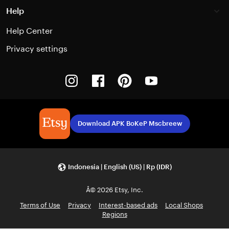
Help
Help Center
Privacy settings
Instagram
Facebook
Pinterest
Youtube
Download APK BoKeP Mscbreew
Indonesia | English (US) | Rp (IDR)
Â© 2026 Etsy, Inc.
Terms of Use
Privacy
Interest-based ads
Local Shops
Regions