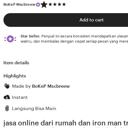
5
BoKeP Mscbreew
out
of
5
Add to cart
stars
Star Seller.
Penjual ini secara konsisten mendapatkan ulasan
waktu, dan membalas dengan cepat setiap pesan yang mere
Item details
Highlights
Made by
BoKeP Mscbreew
Instant
Langsung Bisa Main
jasa online dari rumah dan iron man t