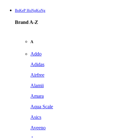
BoKeP HoNgKoNg
Brand A-Z
A
Addo
Adidas
Airfree
Alamii
Amara
Aqua Scale
Asics
Aveeno
Awan