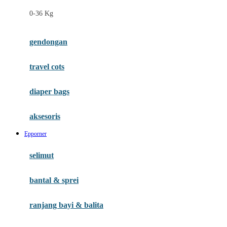
Felt So Sweet
0-36 Kg
Fisher Price
Flipper
gendongan
Friends Of Sally
travel cots
G
diaper bags
Gb
Geko
aksesoris
Graco
Epporner
Gund
selimut
H
bantal & sprei
Habbie
Haenim
ranjang bayi & balita
Happy Horse