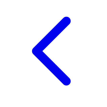
Xootz
Y
Yamatoya
Z
Zaxy
Zoggs
0-9
4Moms
59S