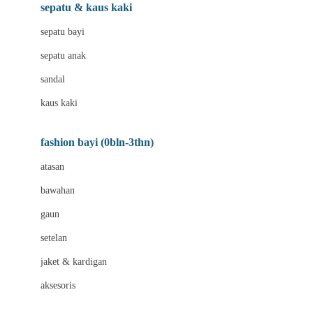
Beauty Barn
sepatu & kaus kaki
Bio Oil
sepatu bayi
Biolane
sepatu anak
Bite Fighters
sandal
Bizzi Growin
kaus kaki
Blackmores
fashion bayi (0bln-3thn)
Blooming Marvellous
atasan
Bonnels
bawahan
Bravado
gaun
Bruder
setelan
Brush Baby
jaket & kardigan
Buds Organics
aksesoris
Bugaboo
Buggygear