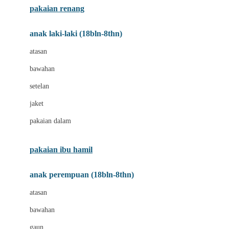
pakaian renang
Bumkins
anak laki-laki (18bln-8thn)
C
atasan
Cetaphil
bawahan
Chicco
setelan
Childlife
jaket
Clevamama
pakaian dalam
Cocolatte
Cottonseeds
pakaian ibu hamil
Cozy N Safe
anak perempuan (18bln-8thn)
Crane
atasan
Cybex
bawahan
D
gaun