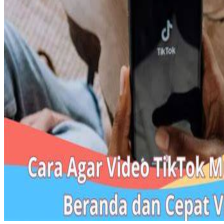
Twistshake
TY Toys
U
V
Veja
Vitaflow
Vtech
W
Waterland
Wellness
X