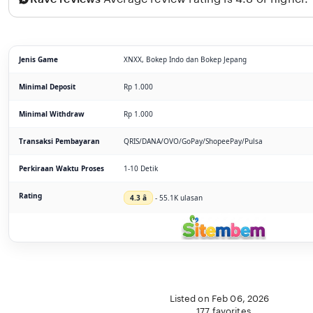
Jenis Game
XNXX, Bokep Indo dan Bokep Jepang
Minimal Deposit
Rp 1.000
Minimal Withdraw
Rp 1.000
Transaksi Pembayaran
QRIS/DANA/OVO/GoPay/ShopeePay/Pulsa
Perkiraan Waktu Proses
1-10 Detik
Rating
4.3 â­
- 55.1K ulasan
Listed on Feb 06, 2026
177 favorites