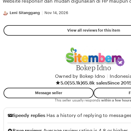
Website responsif dan mudah digunakan di HP maupun 
5
stars
Leni Sitanggang
Nov 14, 2026
View all reviews for this item
Bokep Idno
Owned by Bokep Idno
|
Indonesi
5.0
(55.1k)
65.8k sales
Since 201
Message seller
F
This seller usually responds
within a few hours
Speedy replies
Has a history of replying to messages
Rave reviews
Average review rating is 4.8 or higher.