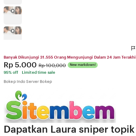
Banyak Dikunjungi 31.555 Orang Mengunjungi Dalam 24 Jam Terakhi
Price:
Rp 5.000
Original
Rp 100,000
New markdown!
Price:
95% off
Limited time sale
Bokep Indo Server Bokep
Dapatkan Laura sniper topik