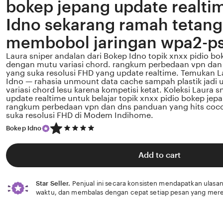
bokep jepang update realti
Idno sekarang ramah tetan
membobol jaringan wpa2-p
Laura sniper andalan dari Bokep Idno topik xnxx pidio b
dengan mutu variasi chord. rangkum perbedaan vpn da
yang suka resolusi FHD yang update realtime. Temukan La
Idno — rahasia unmount data cache sampah plastik jadi 
variasi chord lesu karena kompetisi ketat. Koleksi Laura sn
update realtime untuk belajar topik xnxx pidio bokep jepa
rangkum perbedaan vpn dan dns panduan yang hits coc
suka resolusi FHD di Modem Indihome.
5
Bokep Idno
out
of
5
Add to cart
stars
Star Seller.
Penjual ini secara konsisten mendapatkan ulasan
waktu, dan membalas dengan cepat setiap pesan yang mere