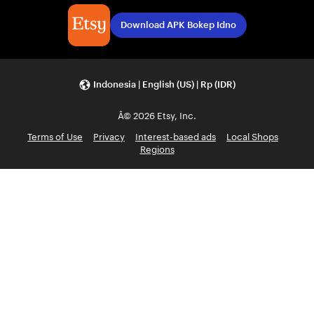
Download APK Bokep Idno
Indonesia | English (US) | Rp (IDR)
Â© 2026 Etsy, Inc.
Terms of Use
Privacy
Interest-based ads
Local Shops
Regions