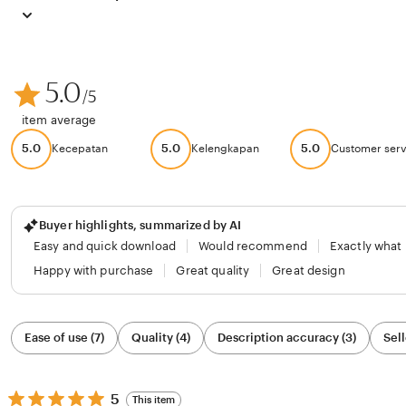
5.0
/5
item average
5.0
5.0
5.0
Kecepatan
Kelengkapan
Customer serv
Buyer highlights, summarized by AI
Easy and quick download
Would recommend
Exactly what
Happy with purchase
Great quality
Great design
Filter
Ease of use (7)
Quality (4)
Description accuracy (3)
Sell
by
category
5
5
This item