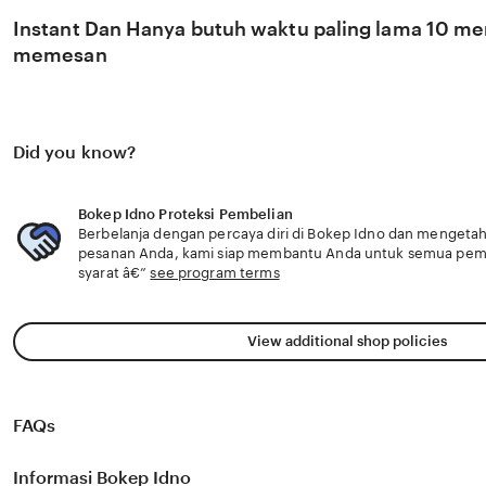
Instant Dan Hanya butuh waktu paling lama 10 men
memesan
Did you know?
Bokep Idno Proteksi Pembelian
Berbelanja dengan percaya diri di Bokep Idno dan mengetahui
pesanan Anda, kami siap membantu Anda untuk semua pe
syarat â€”
see program terms
View additional shop policies
FAQs
Informasi Bokep Idno