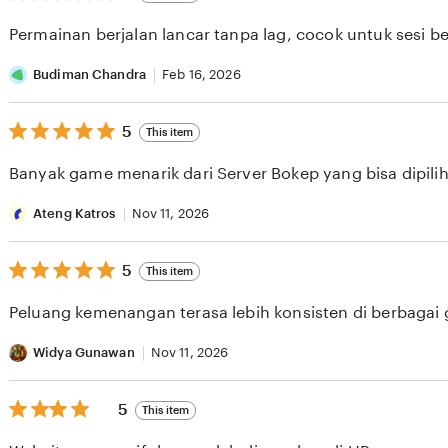
out
of
Permainan berjalan lancar tanpa lag, cocok untuk sesi b
5
stars
Budiman Chandra
Feb 16, 2026
5
5
This item
out
of
Banyak game menarik dari Server Bokep yang bisa dipilih 
5
stars
Ateng Katros
Nov 11, 2026
5
5
This item
out
of
Peluang kemenangan terasa lebih konsisten di berbagai
5
stars
Widya Gunawan
Nov 11, 2026
5
5
This item
out
of