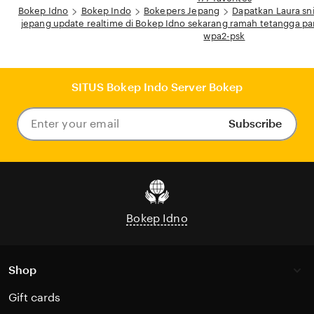
Bokep Idno
Bokep Indo
Bokepers Jepang
Dapatkan Laura sni
jepang update realtime di Bokep Idno sekarang ramah tetangga 
wpa2-psk
SITUS Bokep Indo Server Bokep
Subscribe
Enter
your
email
Bokep Idno
Shop
Gift cards