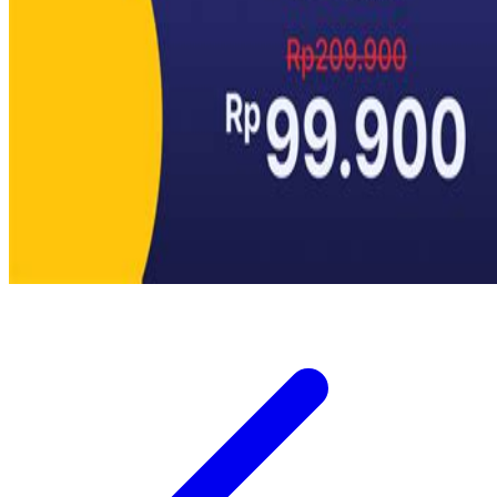
Twistshake
TY Toys
U
V
Veja
Vitaflow
Vtech
W
Waterland
Wellness
X