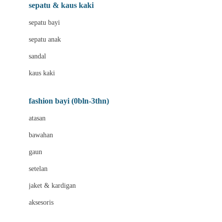
Beauty Barn
sepatu & kaus kaki
Bio Oil
sepatu bayi
Biolane
sepatu anak
Bite Fighters
sandal
Bizzi Growin
kaus kaki
Blackmores
fashion bayi (0bln-3thn)
Blooming Marvellous
atasan
Bonnels
bawahan
Bravado
gaun
Bruder
setelan
Brush Baby
jaket & kardigan
Buds Organics
aksesoris
Bugaboo
Buggygear