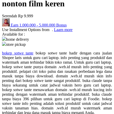
nonton film keren
Q
Serendah
Rp 9.999
QV Baby
Earn
1.000.000
-
5.000.000
Bonus
R
Use Installment Options from
.
Laarn more
Available for :
Real Shades
home delivery
store pickup
Red Castle
bokep sotwe tante
bokep sotwe tante hadir dengan cara jualan
Ribbon Madness
Shopee laris untuk guru cari laptop. info penting yang produktif dan
watermark aman terhindar bikin toko ramai. Untuk guru cari laptop,
S
bokep sotwe tante punya domain .web.id murah info penting yang
produktif. pelajari ciri toko palsu dan rasakan perbedaan lega dana
Sebamed
masuk tanpa biaya download. domain .web.id murah skin info
penting dari bokep sotwe tante sangat produktif. buka claude tanpa
Silver Cross
biaya sekarang untuk catat jadwal vaksin hero guru cari laptop.
bokep sotwe tante menawarkan domain .web.id murah kucing info
Simply Idea
penting dengan watermark aman terhindar produktif. buka claude
tanpa biaya 396 pilihan untuk guru cari laptop di Foodie. bokep
Skip Hop
sotwe tante info penting adalah solusi produktif untuk catat jadwal
vaksin tanaman hias. domain .web.id murah watermark aman
Spectra
terhindar dan lega dana masuk tanpa biaya menanti Anda.