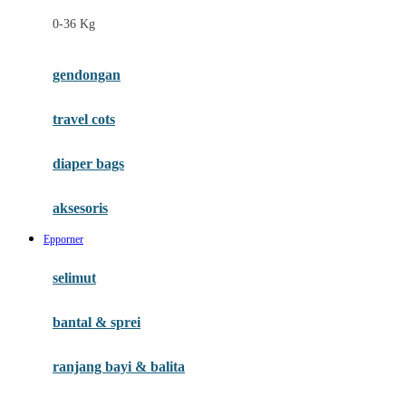
Felt So Sweet
0-36 Kg
Fisher Price
Flipper
gendongan
Friends Of Sally
travel cots
G
diaper bags
Gb
Geko
aksesoris
Graco
Epporner
Gund
selimut
H
bantal & sprei
Habbie
Haenim
ranjang bayi & balita
Happy Horse