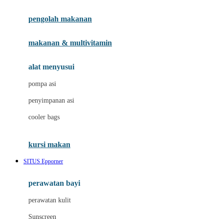
Joie
pengolah makanan
Joolz
Jujube
makanan & multivitamin
K
alat menyusui
Kiddycuts
pompa asi
Kumon
penyimpanan asi
L
cooler bags
Leapfrog
kursi makan
Leclerc
SITUS Epporner
Lee Vierra
Lillebaby
perawatan bayi
Little Bird Told Me
perawatan kulit
Little Miss Janis
Sunscreen