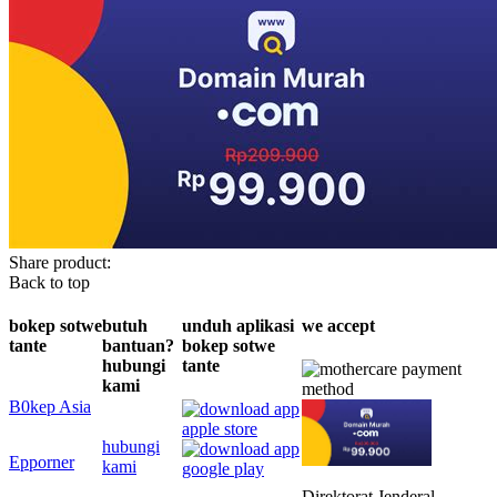
Share product:
Back to top
bokep sotwe
butuh
unduh aplikasi
we accept
tante
bantuan?
bokep sotwe
hubungi
tante
kami
B0kep Asia
hubungi
Epporner
kami
Direktorat Jenderal