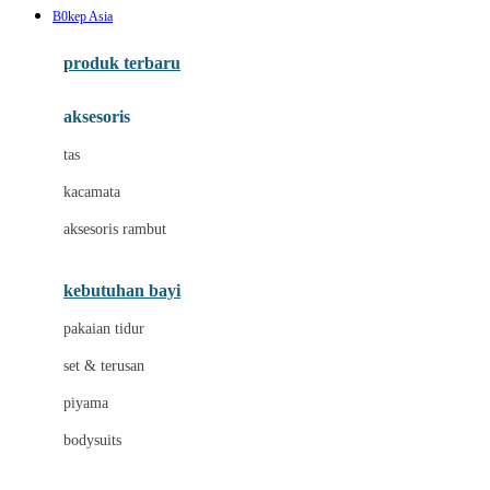
B0kep Asia
Azetabio
produk terbaru
B
aksesoris
Baabaasheepz
tas
Babiators
kacamata
Baby Dove
aksesoris rambut
Baby Jogger
Baby Rovega
kebutuhan bayi
Babybee
pakaian tidur
Banana Boat
set & terusan
Banz
piyama
Barbie
bodysuits
Beaba