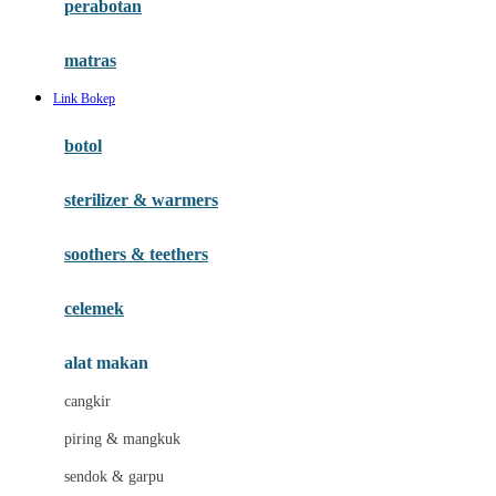
perabotan
Happy Tummy
Hauck
matras
Havaianas
Link Bokep
Hegen
botol
Hot Wheels
sterilizer & warmers
Hybrid
soothers & teethers
I
Inlacta DHA
celemek
Interlac
alat makan
Ivenet
cangkir
J
piring & mangkuk
Jack N Jill
sendok & garpu