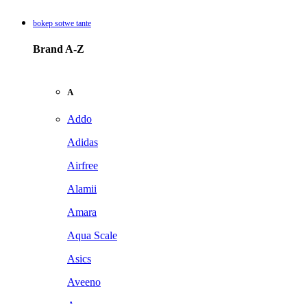
bokep sotwe tante
Brand A-Z
A
Addo
Adidas
Airfree
Alamii
Amara
Aqua Scale
Asics
Aveeno
Awan