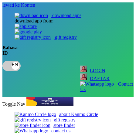
lewati ke Konten
download apps
download app from:
gift registry
Bahasa
ID
LOGIN
DAFTAR
Contact
Us
Toggle Nav
about Kanmo Circle
gift registry
store finder
contact us