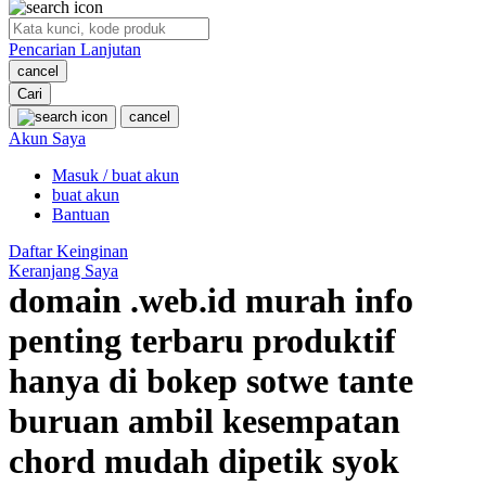
O
Pencarian Lanjutan
Oh Ma Grain
cancel
Okiedog
Cari
cancel
P
Akun Saya
Masuk / buat akun
Peachy
buat akun
Phil & Ted's
Bantuan
Philips Avent
Daftar Keinginan
Keranjang Saya
Pigeon
domain .web.id murah info
Playgro
penting terbaru produktif
Poled Global
hanya di bokep sotwe tante
Ponycycle
buruan ambil kesempatan
Puma
chord mudah dipetik syok
Pureats