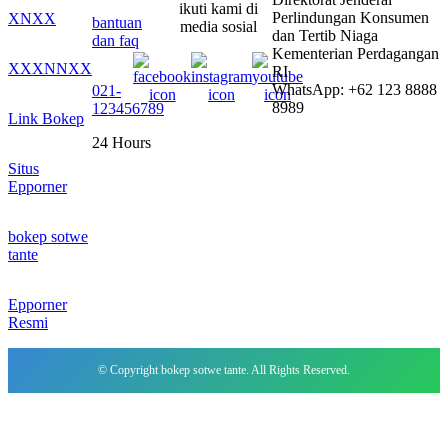
ikuti kami di
Perlindungan Konsumen
XNXX
bantuan
media sosial
dan Tertib Niaga
dan faq
Kementerian Perdagangan
XXXNNXX
RI
WhatsApp: +62 123 8888
021-
8989
123456789
Link Bokep
24 Hours
Situs
Epporner
bokep sotwe
tante
Epporner
Resmi
© Copyright bokep sotwe tante. All Rights Reserved.