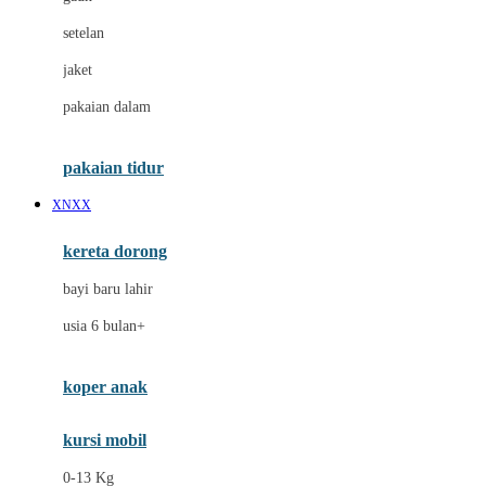
Dae Organics
setelan
Docare
jaket
Doona
pakaian dalam
Down To Earth
Drew
pakaian tidur
Dr. Brown's
XNXX
E
kereta dorong
ELC
bayi baru lahir
Ergobaby
usia 6 bulan+
Expert Care
koper anak
Ezyroller
kursi mobil
F
0-13 Kg