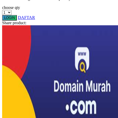
Squishmallows
choose qty
Starbooks
DAFTAR
LOGIN
Stick-O
Share product:
Stokke
Sudocrem
Sumimo
Sunnylife
Sun-Staches
Swimava
T
Tommee Tippee
Trunki
Tutti Bambini