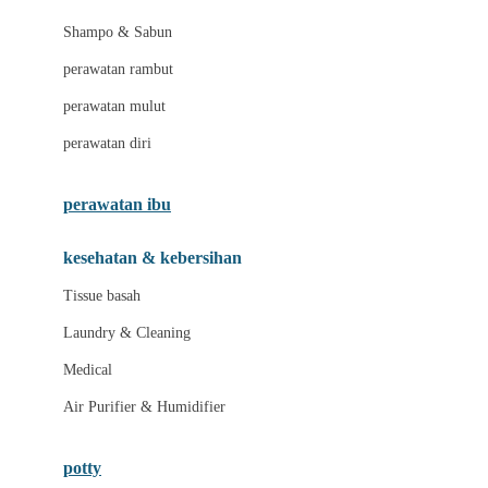
London Taxi
Shampo & Sabun
Love To Dream
perawatan rambut
perawatan mulut
M
perawatan diri
Magformers
Mama's Choice
perawatan ibu
Mamas&Papas
kesehatan & kebersihan
Mamaway
Tissue basah
Maxi Cosi
Laundry & Cleaning
Megabloks
Medical
Micro
Air Purifier & Humidifier
MiDeer
Mimi & Lula
potty
Mini Monkey