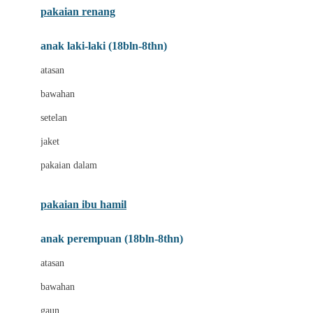
pakaian renang
Bumkins
anak laki-laki (18bln-8thn)
C
atasan
Cetaphil
bawahan
Chicco
setelan
Childlife
jaket
Clevamama
pakaian dalam
Cocolatte
Cottonseeds
pakaian ibu hamil
Cozy N Safe
anak perempuan (18bln-8thn)
Crane
atasan
Cybex
bawahan
D
gaun