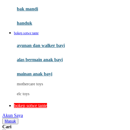
Moby
bak mandi
Momami
handuk
Mothercare
bokep sotwe tante
Mustela
ayunan dan walker bayi
My Buddy Tag
My K
alas bermain anak bayi
N
mainan anak bayi
Naif
mothercare toys
Nike
elc toys
Nordic Natural
bokep sotwe tante
Nuby
Akun Saya
Nuna
Masuk
Cari