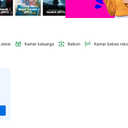
 datar
Kamar keluarga
Balkon
Kamar bebas rok