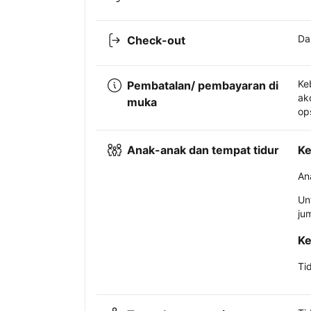
Da
Check-out
Ke
Pembatalan/ pembayaran di
ak
muka
op
Anak-anak dan tempat tidur
Ke
An
Un
ju
Ke
Ti