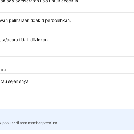
dak ada persyaratan usia untuk check-in
wan peliharaan tidak diperbolehkan.
sta/acara tidak diizinkan.
ini
tau sejenisnya.
rk populer di area member premium