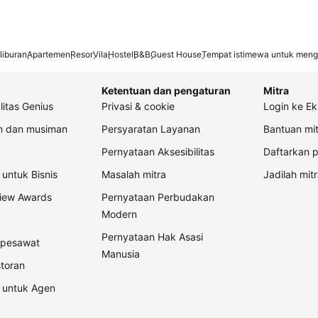
liburan
Apartemen
Resor
Vila
Hostel
B&B
Guest House
Tempat istimewa untuk meng
Ketentuan dan pengaturan
Mitra
litas Genius
Privasi & cookie
Login ke Ek
an dan musiman
Persyaratan Layanan
Bantuan mit
Pernyataan Aksesibilitas
Daftarkan p
untuk Bisnis
Masalah mitra
Jadilah mitr
view Awards
Pernyataan Perbudakan
Modern
Pernyataan Hak Asasi
t pesawat
Manusia
storan
 untuk Agen