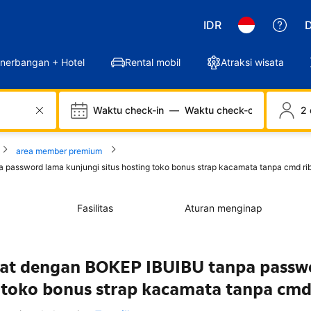
IDR
D
nerbangan + Hotel
Rental mobil
Atraksi wisata
Waktu check-in
—
Waktu check-out
2 
area member premium
assword lama kunjungi situs hosting toko bonus strap kacamata tanpa cmd rib
Fasilitas
Aturan menginap
mat dengan BOKEP IBUIBU tanpa passw
g toko bonus strap kacamata tanpa cmd