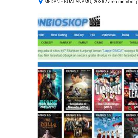
MEDAN - KUALANAMU, 20362 area member pr
Setelah 
memesan, 
semua 
rincian 
akomodasi 
termasuk 
nomor 
telepon 
dan 
alamat 
akan 
disertakan 
dalam 
konfirmasi 
pemesanan 
dan 
akun 
Anda.