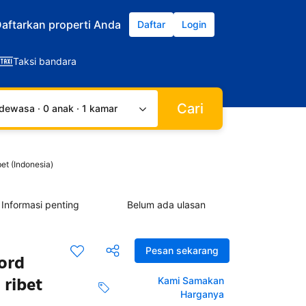
aftarkan properti Anda
Daftar
Login
Taksi bandara
Cari
dewasa · 0 anak · 1 kamar
et (Indonesia)
Informasi penting
Belum ada ulasan
Pesan sekarang
ord
 ribet
Kami Samakan
Harganya