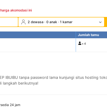
 harga akomodasi ini
2 dewasa · 0 anak · 1 kamar
Jumlah tamu
×
4
P IBUIBU tanpa password lama kunjungi situs hosting tok
 langkah berikutnya!
rsedia 24 jam