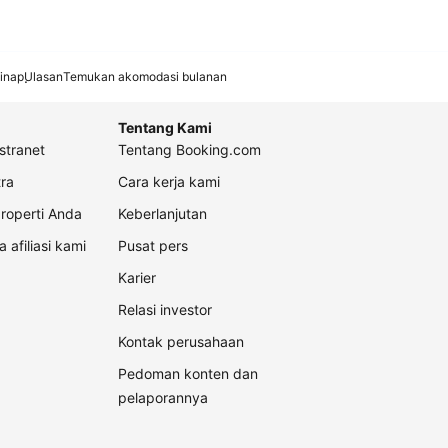
inap
Ulasan
Temukan akomodasi bulanan
Tentang Kami
stranet
Tentang Booking.com
ra
Cara kerja kami
roperti Anda
Keberlanjutan
a afiliasi kami
Pusat pers
Karier
Relasi investor
Kontak perusahaan
Pedoman konten dan
pelaporannya