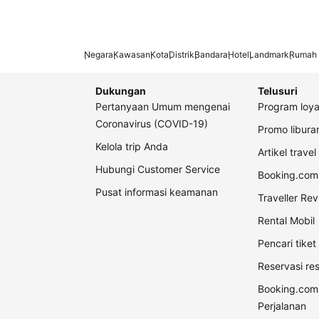
Negara
Kawasan
Kota
Distrik
Bandara
Hotel
Landmark
Rumah 
Dukungan
Telusuri
Pertanyaan Umum mengenai
Program loya
Coronavirus (COVID-19)
Promo libur
Kelola trip Anda
Artikel travel
Hubungi Customer Service
Booking.com 
Pusat informasi keamanan
Traveller Re
Rental Mobil
Pencari tike
Reservasi re
Booking.com
Perjalanan