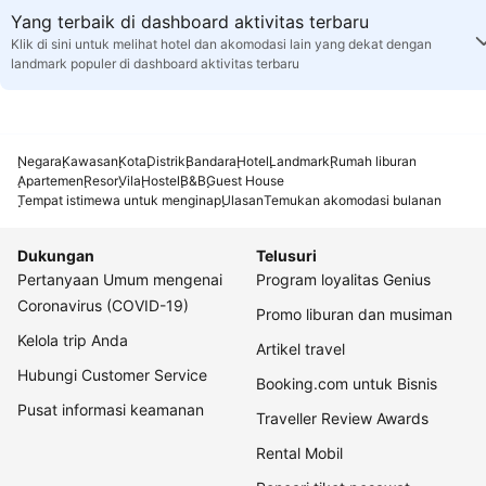
Yang terbaik di dashboard aktivitas terbaru
Klik di sini untuk melihat hotel dan akomodasi lain yang dekat dengan
landmark populer di dashboard aktivitas terbaru
Negara
Kawasan
Kota
Distrik
Bandara
Hotel
Landmark
Rumah liburan
Apartemen
Resor
Vila
Hostel
B&B
Guest House
Tempat istimewa untuk menginap
Ulasan
Temukan akomodasi bulanan
Dukungan
Telusuri
Pertanyaan Umum mengenai
Program loyalitas Genius
Coronavirus (COVID-19)
Promo liburan dan musiman
Kelola trip Anda
Artikel travel
Hubungi Customer Service
Booking.com untuk Bisnis
Pusat informasi keamanan
Traveller Review Awards
Rental Mobil