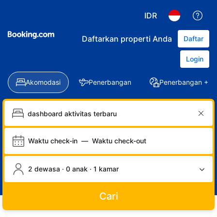
IDR
Daftarkan properti Anda
Daftar
Login
Akomodasi
Penerbangan
Penerbangan + Ho
Waktu check-in
—
Waktu check-out
2 dewasa · 0 anak · 1 kamar
Cari