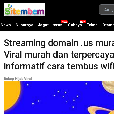
News
Nusaraya
Jagat Literasi
Cahaya
Tekno
Otomo
Streaming domain .us mura
Viral murah dan terpercaya
informatif cara tembus wif
Bokep Hijab Viral